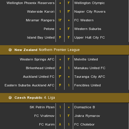
Wellington Phoenix Reservers
۰
۲
Wellington Olympic
Waterside Karori
۱
۳
Napier City Rovers
Miramar Rangers
۱۲
۰
FC Western
Petone
۰
۲
Western Suburbs
Island Bay United
۴
۲
Upper Hutt City FC
New Zealand
Northern Premier League
Western Springs AFC
۰
۲
Melville United
Birkenhead United
۶
۱
Manukau United FC
Auckland United FC
۳
۰
Tauranga City AFC
Eastern Suburbs Auckland AFC
۴
۱
Fencibles United
Czech Republic
4. Liga
SK Petrin Plzen
۱
۰
Domazlice B
FC Vratimov
۱
۲
Jiskra Rymarov
FC Kurim
۸
۱
FC Chotebor