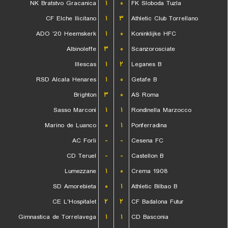
NK Bratstvo Gracanica
۱
۰
FK Sloboda Tuzla
CF Elche Ilicitano
۱
۳
Athletic Club Torrellano
ADO '20 Heemskerk
۱
۰
Koninklijke HFC
Albinoleffe
۳
۰
Scanzorosciate
Illescas
۱
۲
Leganes B
RSD Alcala Henares
۱
۰
Getafe B
Brighton
۳
۰
AS Roma
Sasso Marconi
۱
۱
Rondinella Marzocco
Marino de Luanco
۰
۱
Ponferradina
AC Forli
-
-
Cesena FC
CD Teruel
-
-
Castellon B
Lumezzane
۱
۰
Crema 1908
SD Amorebieta
۰
۱
Athletic Bilbao B
CE L'Hospitalet
۲
۲
CF Badalona Futur
Gimnastica de Torrelavega
۱
۱
CD Basconia