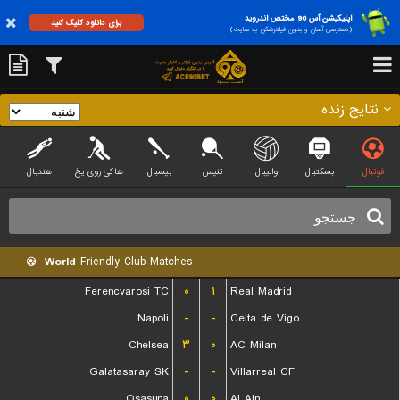
اپلیکیشن آس 90 مختص اندروید
برای دانلود کلیک کنید
(دسترسی آسان و بدون فیلترشکن به سایت)
نتایج زنده
فوتبال
بسکتبال
والیبال
تنیس
بیسبال
هاکی روی یخ
هندبال
World
Friendly Club Matches
Ferencvarosi TC
۰
۱
Real Madrid
Napoli
-
-
Celta de Vigo
Chelsea
۳
۰
AC Milan
Galatasaray SK
-
-
Villarreal CF
Osasuna
۰
۰
Al Ain