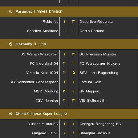
Paraguay
Primera Division
Rubio Nu
۱
۳
Deportivo Recoleta
Sportivo Ameliano
-
-
Cerro Porteno
Germany
3. Liga
SV Wehen Wiesbaden
۱
۳
SC Preussen Munster
FC Ingolstadt 04
۲
۲
FC Wurzburger Kickers
Viktoria Koln 1904
۲
۵
SSV Jahn Regensburg
SG Sonnenhof Grossaspach
۱
۰
Fortuna Koln
MSV Duisburg
۳
۰
SV Meppen
TSV Havelse
۲
۳
VfB Stuttgart II
China
Chinese Super League
Yunnan Yukun FC
۱
۰
Chengdu Rongcheng FC
Qingdao Hainiu
۰
۱
Shanghai Shenhua