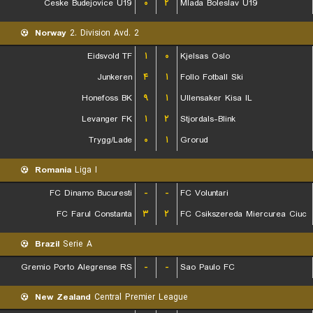
Ceske Budejovice U19
۰
۲
Mlada Boleslav U19
Norway
2. Division Avd. 2
Eidsvold TF
۱
۰
Kjelsas Oslo
Junkeren
۴
۱
Follo Fotball Ski
Honefoss BK
۹
۱
Ullensaker Kisa IL
Levanger FK
۱
۲
Stjordals-Blink
Trygg/Lade
۰
۱
Grorud
Romania
Liga I
FC Dinamo Bucuresti
-
-
FC Voluntari
FC Farul Constanta
۳
۲
FC Csikszereda Miercurea Ciuc
Brazil
Serie A
Gremio Porto Alegrense RS
-
-
Sao Paulo FC
New Zealand
Central Premier League