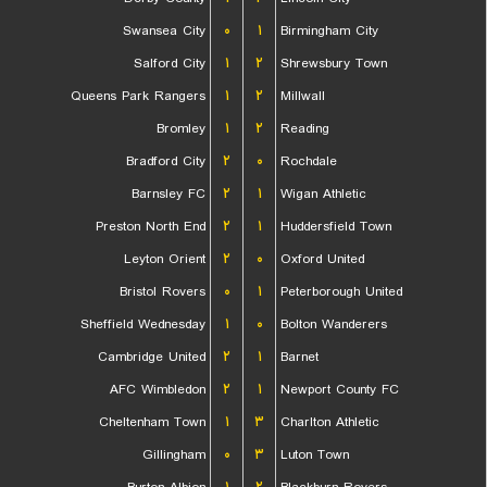
Swansea City
۰
۱
Birmingham City
Salford City
۱
۲
Shrewsbury Town
Queens Park Rangers
۱
۲
Millwall
Bromley
۱
۲
Reading
Bradford City
۲
۰
Rochdale
Barnsley FC
۲
۱
Wigan Athletic
Preston North End
۲
۱
Huddersfield Town
Leyton Orient
۲
۰
Oxford United
Bristol Rovers
۰
۱
Peterborough United
Sheffield Wednesday
۱
۰
Bolton Wanderers
Cambridge United
۲
۱
Barnet
AFC Wimbledon
۲
۱
Newport County FC
Cheltenham Town
۱
۳
Charlton Athletic
Gillingham
۰
۳
Luton Town