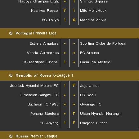
Nagoya Grampus Eight
۰
۱
Shimizu S-pulse
Kashiwa Reysol
۲
۱
Mito HollyHock
FC Tokyo
۱
۵
Machida Zelvia
Portugal
Primeira Liga
Estrela Amadora
-
-
Sporting Clube de Portugal
Vitoria Guimaraes
۰
۰
FC Arouca
CS Maritimo Funchal
۱
۰
Casa Pia Atletico
Republic of Korea
K-League 1
Jeonbuk Hyundai Motors FC
۱
۳
Jeju United
Gimcheon Sangmu FC
۰
۰
FC Seoul
Bucheon FC 1995
۰
۰
Gwangju FC
Pohang Steelers
۰
۲
Ulsan Hyundai Horang-i
FC Anyang
۱
۲
Daejeon Citizen
Russia
Premier League