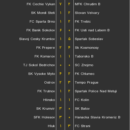
FK Cechie Vykan
۷
۲
MFK Chrudim B
SK Mondi Steti
۱
۲
Slovan Velvary
FC Sparta Brno
۱
۲
FK Trebic
FK Banik Sokolov
۶
۰
FK Usti nad Labem B
Slavoj Cesky Krumlov
۱
۵
Spartak Sobeslav
FK Prepere
۲
۴
Sk Kosmonosy
FK Komarov
۱
۱
Taborsko B
TJ Sokol Bedrichov
۰
۰
SC Znojmo
SK Vysoke Myto
۴
۲
FK Chlumec
Ostrov
۲
۳
Tempo Prague
FK Trutnov
۱
۲
Spartak Police Nad Metuji
Hlinsko
۱
۱
FC Kolin
SK Krumvir
۳
۰
SK Batov
SFK Holesov
۳
۰
Hanacka Slavia Kromeriz B
Hluk
۱
۳
FC Strani