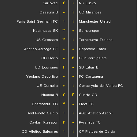
Karlovac
۲
۱
NK Lucko
Osasuna B
۰
۱
CD Mirandes
Paris Saint-Germain FC
۱
۱
Manchester United
Kasimpasa SK
۳
۰
Samsunspor
US Grosseto
۳
۱
Terranuova Traiana
Atletico Astorga CF
۰
۰
Deportivo Fabril
CD Derio
۰
۲
Club Portugalete
UD Logrones
۴
۰
SD Eibar B
Yeclano Deportivo
۰
۰
FC Cartagena
UE Cornella
۰
۱
Cerdanyola del Valles FC
Huesca B
۲
۲
Cuarte CD
Chanthaburi FC
۳
۰
Fleet FC
Asd Pineto Calcio
۱
۱
ASD Atletico Ascoli
Caykur Rizespor
۲
۰
Pyramids FC
CD Atletico Baleares
۱
۱
CF Platges de Calvia