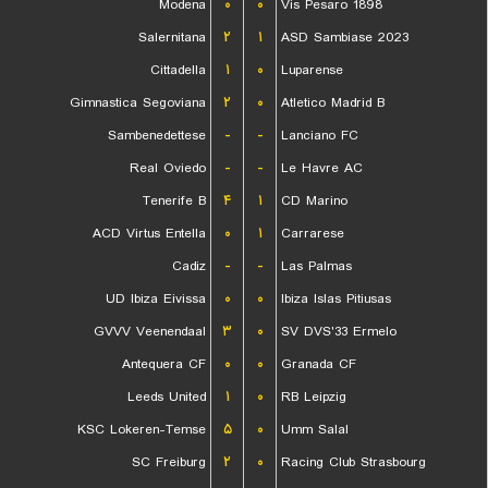
Modena
۰
۰
Vis Pesaro 1898
Salernitana
۲
۱
ASD Sambiase 2023
Cittadella
۱
۰
Luparense
Gimnastica Segoviana
۲
۰
Atletico Madrid B
Sambenedettese
-
-
Lanciano FC
Real Oviedo
-
-
Le Havre AC
Tenerife B
۴
۱
CD Marino
ACD Virtus Entella
۰
۱
Carrarese
Cadiz
-
-
Las Palmas
UD Ibiza Eivissa
۰
۰
Ibiza Islas Pitiusas
GVVV Veenendaal
۳
۰
SV DVS'33 Ermelo
Antequera CF
۰
۰
Granada CF
Leeds United
۱
۰
RB Leipzig
KSC Lokeren-Temse
۵
۰
Umm Salal
SC Freiburg
۲
۰
Racing Club Strasbourg