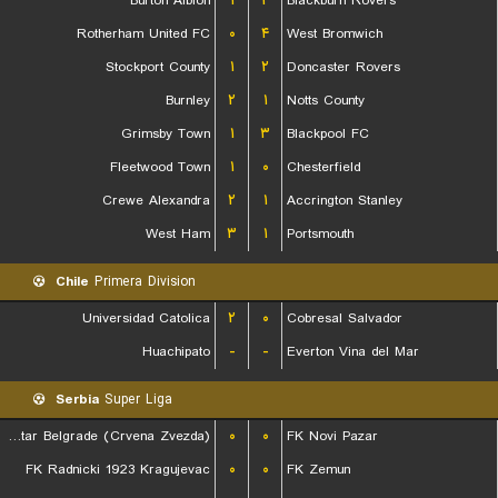
Burton Albion
۱
۲
Blackburn Rovers
Rotherham United FC
۰
۴
West Bromwich
Stockport County
۱
۲
Doncaster Rovers
Burnley
۲
۱
Notts County
Grimsby Town
۱
۳
Blackpool FC
Fleetwood Town
۱
۰
Chesterfield
Crewe Alexandra
۲
۱
Accrington Stanley
West Ham
۳
۱
Portsmouth
Chile
Primera Division
Universidad Catolica
۲
۰
Cobresal Salvador
Huachipato
-
-
Everton Vina del Mar
Serbia
Super Liga
FK Red Star Belgrade (Crvena Zvezda)
۰
۰
FK Novi Pazar
FK Radnicki 1923 Kragujevac
۰
۰
FK Zemun