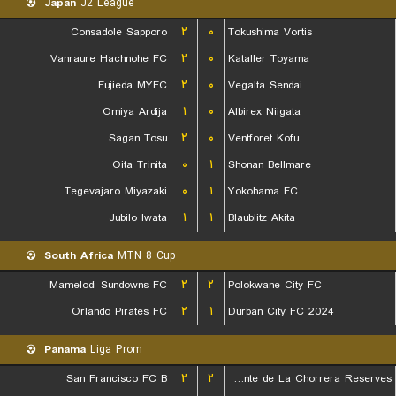
Japan
J2 League
Consadole Sapporo
۲
۰
Tokushima Vortis
Vanraure Hachnohe FC
۲
۰
Kataller Toyama
Fujieda MYFC
۲
۰
Vegalta Sendai
Omiya Ardija
۱
۰
Albirex Niigata
Sagan Tosu
۲
۰
Ventforet Kofu
Oita Trinita
۰
۱
Shonan Bellmare
Tegevajaro Miyazaki
۰
۱
Yokohama FC
Jubilo Iwata
۱
۱
Blaublitz Akita
South Africa
MTN 8 Cup
Mamelodi Sundowns FC
۲
۲
Polokwane City FC
Orlando Pirates FC
۲
۱
Durban City FC 2024
Panama
Liga Prom
San Francisco FC B
۲
۲
CA Independiente de La Chorrera Reserves