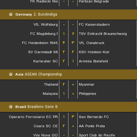
FK Radnicki Nis
-
-
Partizan Belgrade
Germany
2. Bundesliga
VfL Wolfsburg
-
-
FC Kaiserslautern
1.FC Magdeburg
۱
۶
TSV Eintracht Braunschweig
FC Heidenheim 1846
۴
۳
VfL Osnabruck
SV Darmstadt 98
۲
۲
KSV Holstein Kiel
Karlsruher SC
۲
۱
Arminia Bielefeld
Asia
ASEAN Championship
Thailand
۲
۰
Myanmar
Malaysia
۱
۰
Philippines
Brazil
Brasileiro Serie B
Operario Ferroviario EC PR
۱
۳
Sao Bernardo FC
Ceara SC CE
۲
۰
AA Ponte Preta
Vila Nova GO
-
-
Sport Club do Recife