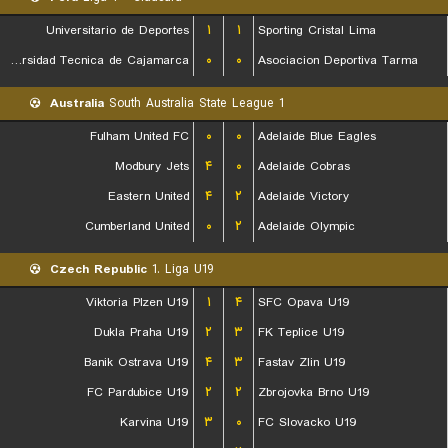
Universitario de Deportes
۱
۱
Sporting Cristal Lima
Universidad Tecnica de Cajamarca
۰
۰
Asociacion Deportiva Tarma
Australia
South Australia State League 1
Fulham United FC
۰
۰
Adelaide Blue Eagles
Modbury Jets
۴
۰
Adelaide Cobras
Eastern United
۴
۲
Adelaide Victory
Cumberland United
۰
۲
Adelaide Olympic
Czech Republic
1. Liga U19
Viktoria Plzen U19
۱
۴
SFC Opava U19
Dukla Praha U19
۲
۳
FK Teplice U19
Banik Ostrava U19
۴
۳
Fastav Zlin U19
FC Pardubice U19
۲
۲
Zbrojovka Brno U19
Karvina U19
۳
۰
FC Slovacko U19