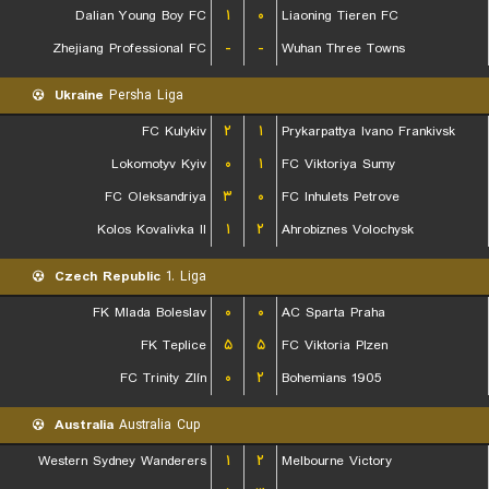
Dalian Young Boy FC
۱
۰
Liaoning Tieren FC
Zhejiang Professional FC
-
-
Wuhan Three Towns
Ukraine
Persha Liga
FC Kulykiv
۲
۱
Prykarpattya Ivano Frankivsk
Lokomotyv Kyiv
۰
۱
FC Viktoriya Sumy
FC Oleksandriya
۳
۰
FC Inhulets Petrove
Kolos Kovalivka II
۱
۲
Ahrobiznes Volochysk
Czech Republic
1. Liga
FK Mlada Boleslav
۰
۰
AC Sparta Praha
FK Teplice
۵
۵
FC Viktoria Plzen
FC Trinity Zlín
۰
۲
Bohemians 1905
Australia
Australia Cup
Western Sydney Wanderers
۱
۲
Melbourne Victory