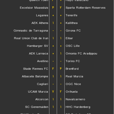
Ipswich Town
۳
۰
Rayo Vallecano
Excelsior Maassluis
۴
۲
Sparta Rotterdam Reserves
Leganes
۰
۰
Tenerife
AEK Athens
۱
۰
Kallithea
Gimnastic de Tarragona
-
-
Girona FC
Real Union Club de Irun
۱
۱
Eibar
Hamburger SV
۰
۰
OSC Lille
AEK Larnaca
۰
۱
Omonia FC Aradippou
Avellino
-
-
Torino FC
Stade Rennes FC
۲
۴
Brentford
Albacete Balompie
۱
۱
Real Murcia
Cagliari
-
-
OGC Nice
UCAM Murcia
۷
۲
Orihuela
Alcorcon
۱
۱
Navalcarnero
SC Genemuiden
۱
۱
HHC Hardenberg