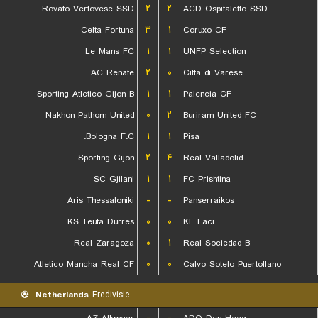
Rovato Vertovese SSD
۲
۲
ACD Ospitaletto SSD
Celta Fortuna
۳
۱
Coruxo CF
Le Mans FC
۱
۱
UNFP Selection
AC Renate
۲
۰
Citta di Varese
Sporting Atletico Gijon B
۱
۱
Palencia CF
Nakhon Pathom United
۰
۲
Buriram United FC
Bologna F.C.
۱
۱
Pisa
Sporting Gijon
۲
۴
Real Valladolid
SC Gjilani
۱
۱
FC Prishtina
Aris Thessaloniki
-
-
Panserraikos
KS Teuta Durres
۰
۰
KF Laci
Real Zaragoza
۰
۱
Real Sociedad B
Atletico Mancha Real CF
۰
۰
Calvo Sotelo Puertollano
Netherlands
Eredivisie