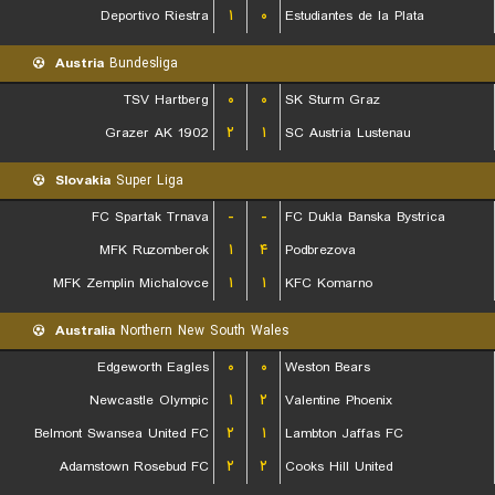
Deportivo Riestra
۱
۰
Estudiantes de la Plata
Austria
Bundesliga
TSV Hartberg
۰
۰
SK Sturm Graz
Grazer AK 1902
۲
۱
SC Austria Lustenau
Slovakia
Super Liga
FC Spartak Trnava
-
-
FC Dukla Banska Bystrica
MFK Ruzomberok
۱
۴
Podbrezova
MFK Zemplin Michalovce
۱
۱
KFC Komarno
Australia
Northern New South Wales
Edgeworth Eagles
۰
۰
Weston Bears
Newcastle Olympic
۱
۲
Valentine Phoenix
Belmont Swansea United FC
۲
۱
Lambton Jaffas FC
Adamstown Rosebud FC
۲
۲
Cooks Hill United