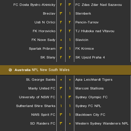
FC Dosta Bystrc-Kninicky
۲
۳
FC Zdas Zdar Nad Sazavou
Breclav
۳
۱
Sternberk
Usti N Orlici
۲
۲
Pencin-Turnov
FK Horovicko
۲
۲
TJ Hluboka nad Vltavou
FK Nove Sady
۰
۱
Slavicin
Spartak Pribram
۳
۱
FK Krimice
SK Slany
۲
۲
SK Ujezd Praha 4
Australia
NPL New South Wales
St. George Saints
۰
۰
Apia Leichhardt Tigers
Manly United FC
۳
۱
Marconi Stallions
University of NSW FC
۱
۳
Sydney Olympic FC
Sutherland Shire Sharks
۱
۱
Sydney FC NPL
NWS Spirit FC
۳
۱
Blacktown City FC
SD Raiders FC
۳
۰
Western Sydney Wanderers NPL