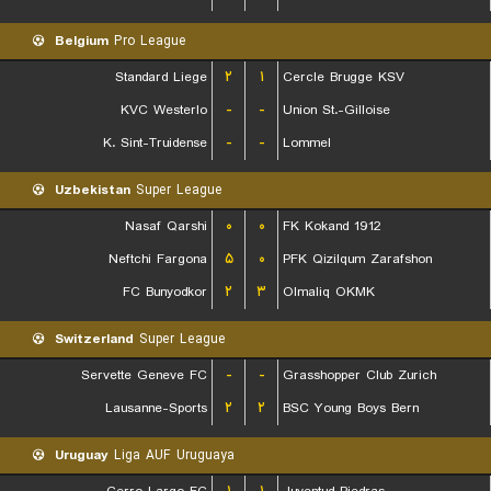
Belgium
Pro League
Standard Liege
۲
۱
Cercle Brugge KSV
KVC Westerlo
-
-
Union St.-Gilloise
K. Sint-Truidense
-
-
Lommel
Uzbekistan
Super League
Nasaf Qarshi
۰
۰
FK Kokand 1912
Neftchi Fargona
۵
۰
PFK Qizilqum Zarafshon
FC Bunyodkor
۲
۳
Olmaliq OKMK
Switzerland
Super League
Servette Geneve FC
-
-
Grasshopper Club Zurich
Lausanne-Sports
۲
۲
BSC Young Boys Bern
Uruguay
Liga AUF Uruguaya