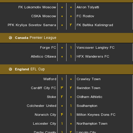
FK Lokomotiv Moscow
۰
۰
Akron Tolyatti
CSKA Moscow
۰
۰
FC Rostov
PFK Kryliya Sovetov Samara
۰
۲
FK Baltika Kaliningrad
Canada
Premier League
Forge FC
۰
۱
Vancouver Langley FC
Atletico Ottawa
۰
۱
HFX Wanderers FC
England
EFL Cup
Watford
۱
۰
Crawley Town
Cardiff City FC
۳
۲
Swindon Town
Stoke
۲
۰
Oldham Athletic
Colchester United
۰
۱
Southampton
Norwich City
۴
۱
Milton Keynes Dons FC
Leicester City
۱
۰
Northampton Town
Derby County
۱
۲
Lincoln City