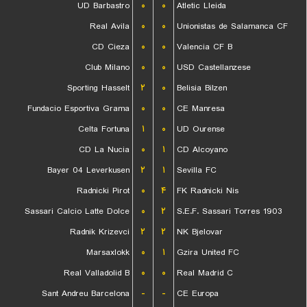
UD Barbastro
۰
۰
Atletic Lleida
Real Avila
۰
۰
Unionistas de Salamanca CF
CD Cieza
۰
۰
Valencia CF B
Club Milano
۰
۰
USD Castellanzese
Sporting Hasselt
۲
۰
Belisia Bilzen
Fundacio Esportiva Grama
۰
۰
CE Manresa
Celta Fortuna
۱
۰
UD Ourense
CD La Nucia
۰
۱
CD Alcoyano
Bayer 04 Leverkusen
۲
۱
Sevilla FC
Radnicki Pirot
۰
۴
FK Radnicki Nis
Sassari Calcio Latte Dolce
۰
۲
S.E.F. Sassari Torres 1903
Radnik Krizevci
۲
۲
NK Bjelovar
Marsaxlokk
۰
۱
Gzira United FC
Real Valladolid B
۰
۰
Real Madrid C
Sant Andreu Barcelona
-
-
CE Europa