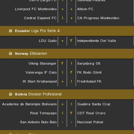
Cerro Largo FC
۱
۱
Juventud Piedras
Liverpool FC Montevideo
۰
۰
Albion FC
Central Espanol FC
۱
۰
CA Progreso Montevideo
Ecuador
Liga Pro Serie A
LDU Quito
۰
۲
Independiente Del Valle
Norway
Eliteserien
Viking Stavanger
۲
۱
Sarpsborg 08
Valerenga IF Oslo
۱
۲
FK Bodo Glimt
IK Start Kristiansand
۰
۱
Fredrikstad FK
Bolivia
Division Profesional
Academia de Balompie Boliviano
۰
۱
Guabira Santa Cruz
Real Tomayapo
۱
۲
CDT Real Oruro
San Antonio Bulo Bulo
-
-
Nacional Potosi