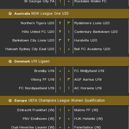
St George City FA
۱
۰
Rockdale Ilinden FC
Australia
NSW League One U20
Northern Tigers U20
۷
۳
Rydalmere Lions U20
Hills United FC U20
۴
۱
Canterbury Bankstown U20
Bankstown City Lions U20
۳
۲
Hurstville U20
Hakoah Sydney City East U20
۱
۰
Bull FC Academy U20
Denmark
U19 Ligaen
Brondby U19
۰
۰
FC Midtjylland U19
Viborg FF U19
۱
۳
AGF Aarhus U19
FC Nordsjaelland U19
۱
۱
AC Horsens U19
Europe
UEFA Champions League Women Qualification
Eintracht Frankfurt (W)
۱
۰
Malmo FF (W)
PSV Eindhoven (W)
۲
۰
HJK Helsinki (W)
Oud-Heverlee Leuven (W)
۰
۰
Fenerbahce (W)