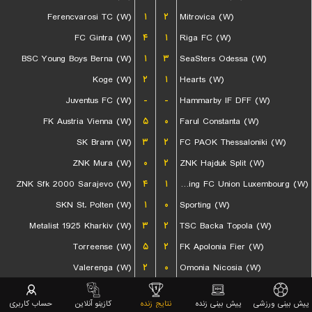
Ferencvarosi TC (W)
۱
۲
Mitrovica (W)
FC Gintra (W)
۴
۱
Riga FC (W)
BSC Young Boys Berna (W)
۱
۳
SeaSters Odessa (W)
Koge (W)
۲
۱
Hearts (W)
Juventus FC (W)
-
-
Hammarby IF DFF (W)
FK Austria Vienna (W)
۵
۰
Farul Constanta (W)
SK Brann (W)
۳
۲
FC PAOK Thessaloniki (W)
ZNK Mura (W)
۰
۲
ZNK Hajduk Split (W)
ZNK Sfk 2000 Sarajevo (W)
۴
۱
Racing FC Union Luxembourg (W)
SKN St. Polten (W)
۱
۰
Sporting (W)
Metalist 1925 Kharkiv (W)
۳
۲
TSC Backa Topola (W)
Torreense (W)
۵
۲
FK Apolonia Fier (W)
Valerenga (W)
۲
۰
Omonia Nicosia (W)
KS Vllaznia Shkoder (W)
۱
۲
Apollon Limassol FC (W)
پیش بینی ورزشی
پیش بینی زنده
نتایج زنده
کازینو آنلاین
حساب کاربری
Spartak Myjava (W)
-
-
KKS Czarni Sosnowiec (W)