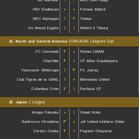
AZ Alkmaar
-
-
ADO Den Haag
PSV Eindhoven
۰
۰
Fortuna Sittard
NEC Nijmegen
۱
۲
Telstar
Go Ahead Eagles
۱
۱
Willem II Tilburg
North and Central America
CONCACAF Leagues Cup
FC Cincinnati
۲
۰
Pumas UNAM
Charlotte
۲
۰
CF Atlas Guadalajara
Vancouver Whitecaps
۱
۳
FC Juarez
Club Tigres de la UANL
۱
۰
Minnesota United
Columbus Crew
۲
۱
Pachuca CF
Japan
J League
Avispa Fukuoka
۰
۱
Vissel Kobe
Sanfrecce Hiroshima
۳
۰
Jef United Ichihara Chiba
Cerezo Osaka
۲
۱
Fagiano Okayama