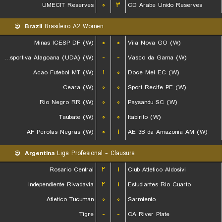
UMECIT Reserves
۰
۳
CD Arabe Unido Reserves
Brazil
Brasileiro A2 Women
Minas ICESP DF (W)
۰
۰
Vila Nova GO (W)
Uniao Desportiva Alagoana (UDA) (W)
-
-
Vasco da Gama (W)
Acao Futebol MT (W)
۱
۰
Doce Mel EC (W)
Ceara (W)
۰
۰
Sport Recife PE (W)
Rio Negro RR (W)
۰
۰
Paysandu SC (W)
Taubate (W)
۰
۰
Itabirito (W)
AF Perolas Negras (W)
۰
۱
AE 3B da Amazonia AM (W)
Argentina
Liga Profesional - Clausura
Rosario Central
۲
۱
Club Atletico Aldosivi
Independiente Rivadavia
۲
۱
Estudiantes Rio Cuarto
Atletico Tucuman
۰
۰
Sarmiento
Tigre
-
-
CA River Plate