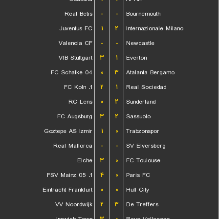
Real Betis
-
-
Bournemouth
Juventus FC
۱
۲
Internazionale Milano
Valencia CF
-
-
Newcastle
VfB Stuttgart
۳
۱
Everton
FC Schalke 04
۰
۳
Atalanta Bergamo
1. FC Koln
۲
۱
Real Sociedad
RC Lens
۰
۲
Sunderland
FC Augsburg
۳
۲
Sassuolo
Goztepe AS Izmir
۱
۰
Trabzonspor
Real Mallorca
-
-
SV Elversberg
Elche
۳
۰
FC Toulouse
1. FSV Mainz 05
۴
۰
Paris FC
Eintracht Frankfurt
۰
۰
Hull City
VV Noordwijk
۲
۳
De Treffers