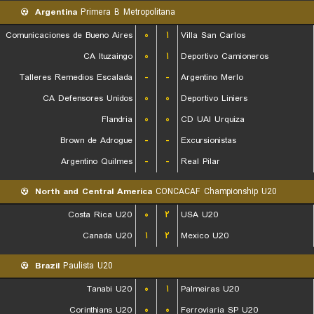
Argentina
Primera B Metropolitana
Comunicaciones de Bueno Aires
۰
۱
Villa San Carlos
CA Ituzaingo
۰
۱
Deportivo Camioneros
Talleres Remedios Escalada
-
-
Argentino Merlo
CA Defensores Unidos
۰
۰
Deportivo Liniers
Flandria
۰
۰
CD UAI Urquiza
Brown de Adrogue
-
-
Excursionistas
Argentino Quilmes
-
-
Real Pilar
North and Central America
CONCACAF Championship U20
Costa Rica U20
۰
۲
USA U20
Canada U20
۱
۲
Mexico U20
Brazil
Paulista U20
Tanabi U20
۰
۱
Palmeiras U20
Corinthians U20
۰
۰
Ferroviaria SP U20