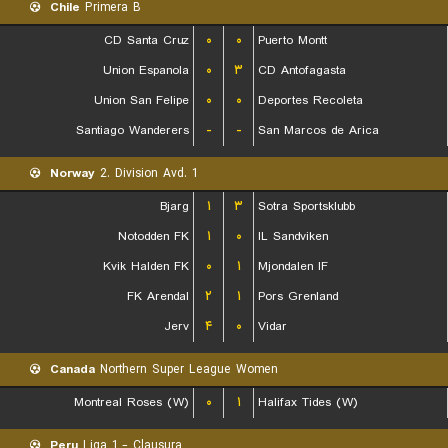
Chile
Primera B
CD Santa Cruz
۰
۰
Puerto Montt
Union Espanola
۰
۳
CD Antofagasta
Union San Felipe
۰
۰
Deportes Recoleta
Santiago Wanderers
-
-
San Marcos de Arica
Norway
2. Division Avd. 1
Bjarg
۱
۳
Sotra Sportsklubb
Notodden FK
۱
۰
IL Sandviken
Kvik Halden FK
۰
۱
Mjondalen IF
FK Arendal
۲
۱
Pors Grenland
Jerv
۴
۰
Vidar
Canada
Northern Super League Women
Montreal Roses (W)
۰
۱
Halifax Tides (W)
Peru
Liga 1 - Clausura