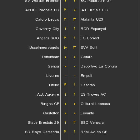
SV Werder Bremen
۰
۰
SC Paderborn 07
APOEL Nicosia FC
۲
۰
A.E. Kifisia F.C.
Calcio Lecco
۲
۳
Atalanta U23
Coventry City
۱
۱
RCD Espanyol
Angers SCO
۲
۱
FC Lorient
IJsselmeervogels
۱۰
۳
EVV Echt
Tottenham
۰
۰
Getafe
Genoa
-
-
Deportivo La Coruna
Livorno
-
-
Empoli
Utebo
۴
۱
Casetas
A.J. Auxerre
۱
۱
ES Troyes AC
Burgos CF
۰
۰
Cultural Leonesa
Castellon
۰
۰
Levante
Stade Brestois 29
۱
۲
SSC Venezia
SD Rayo Cantabria
۲
۱
Real Aviles CF