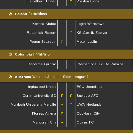
Heidelberg United
۱
۳
Preston Lions
Poland
Ekstraklasa
Korona Kielce
-
-
Legia Warszawa
Radomiak Radom
۱
۳
KS Gornik Zabrze
Pogon Szczecin
۳
۱
Motor Lublin
Colombia
Primera B
Deportes Quindio
۱
۱
Internacional Fc De Palmira
Australia
Western Australia State League 1
Inglewood United
۱
۱
ECU Joondalup
Curtin University SC
۲
۲
Subiaco AFC
Murdoch University Melville
۰
۳
UWA Nedlands
Floreat Athena
۷
۱
Cockburn City
Mandurah City
۰
۱
Quinns FC