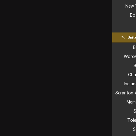
New 
Bo
Unit
B
Worce
S
Cha
Indian
Scranton 
Memp
S
Tol
S