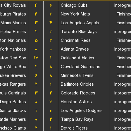
s City Royals
۴
۶
Chicago Cubs
inprogre
sburgh Pirates
۴
۶
New York Mets
Finishe
Miami Marlins
۳
۴
Los Angeles Angels
Finishe
elphia Phillies
۲
۳
Toronto Blue Jays
inprogre
ton Nationals
۵
۳
Cincinnati Reds
Finishe
York Yankees
۰
۰
Atlanta Braves
inprogre
ston Red Sox
۱۳
۱
Oakland Athletics
Finishe
ago White Sox
۲
۸
Cleveland Guardians
Finishe
aukee Brewers
۶
۸
Minnesota Twins
Finishe
exas Rangers
۲
۱
Baltimore Orioles
inprogre
ouis Cardinals
۳
۲
Colorado Rockies
inprogre
Diego Padres
۰
۳
Houston Astros
inprogre
Diamondbacks
۱
۰
Los Angeles Dodgers
inprogre
attle Mariners
۰
۲
Tampa Bay Rays
inprogre
ncisco Giants
۲
۱
Detroit Tigers
inprogre