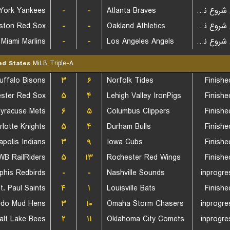
York Yankees
-
-
Atlanta Braves
بازی شروع نشده است
ston Red Sox
-
-
Oakland Athletics
بازی شروع نشده است
Miami Marlins
-
-
Los Angeles Angels
بازی شروع نشده است
ed States
MiLB Triple-A
uffalo Bisons
۳
۶
Norfolk Tides
Finishe
ster Red Sox
۵
۴
Lehigh Valley IronPigs
Finishe
yracuse Mets
۶
۵
Columbus Clippers
Finishe
rlotte Knights
۵
۴
Durham Bulls
Finishe
apolis Indians
۳
۹
Iowa Cubs
Finishe
WB RailRiders
۵
۱۳
Rochester Red Wings
Finishe
his Redbirds
-
-
Nashville Sounds
inprogre
t. Paul Saints
۴
۱
Louisville Bats
Finishe
edo Mud Hens
۳
۱۰
Omaha Storm Chasers
inprogre
alt Lake Bees
۲
۱۱
Oklahoma City Comets
inprogre