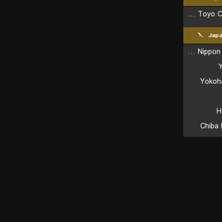
Hiroshima Toyo Carp Reserves
Jap
Hokkaido Nippon Ham Fighters
Y
Yokoh
H
Chiba 