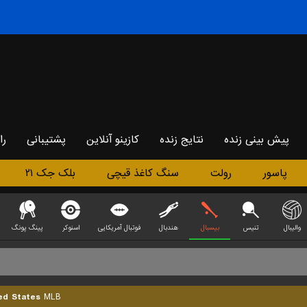
پیش بینی زنده
نتایج زنده
کازینو آنلاین
پشتیبانی
را
پاسور
رولت
سنگ کاغذ قیچی
بلک جک ۲۱
والیبال
تنیس
بیسبال
هندبال
فوتبال آمریکایی
اسنوکر
پینگ پونگ
ed States
MLB