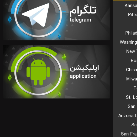
Kansa
Pitt
Philad
Washing
New 
Bo
Chic
Milw
T
St. L
San 
Arizona 
Se
San Fra