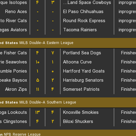
rque Isotopes
۴
۳
Sugar Land Space Cowboys
inprogre
Reno Aces
-
-
El Paso Chihuahuas
inprogre
to River Cats
-
-
Round Rock Express
inprogre
egas Aviators
-
-
Tacoma Rainiers
inprogre
ed States
MiLB Double-A Eastern League
۴
۷
Portland Sea Dogs
Finishe
rie Seawolves
۱۰
۱
Altoona Curve
Finishe
۱
۰
Hartford Yard Goats
Finishe
peake Baysox
۵
۲
Harrisburg Senators
Finishe
Akron Zips
۱۱
۴
Somerset Patriots
Finishe
ed States
MiLB Double-A Southern League
oga Lookouts
۱۳
۴
Knoxville Smokies
Finishe
s Clingstones
۴
۲
Biloxi Shuckers
Finishe
an
NPB Reserve League