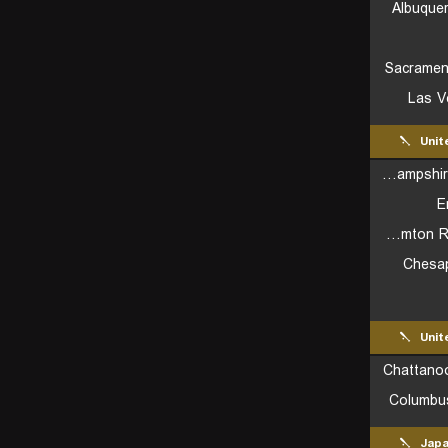
Albuque
Sacramen
Las V
Unit
New Hampshire Fisher Cats
E
Binghamton Rumble Ponies
Chesa
Unit
Chattano
Columbu
Jap