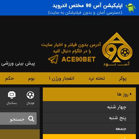
اپلیکیشن آس 90 مختص اندروید
(دسترسی آسان و بدون فیلترشکن به سایت)
پیش بینی ورزشی
پوکر
تخته نرد
انفجار ورژن ۱
بوم
حکم
روز ها
فوتبال
بسکتبال
چهار شنبه
پنج شنبه
جمعه