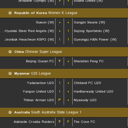
Brisbane Olympic (W)
۶
۰
Souths United (W)
Republic of Korea
Women K League
Suwon (W)
۰
۰
Gangjin Swans (W)
Incheon Hyundai Steel Red Angels (W)
۰
۱
Sejong Sportstoto (W)
Jeonbuk Hwacheon KSPO (W)
۱
۱
Gyeongju H&N Power (W)
China
Chinese Super League
Beijing Guoan FC
۴
۰
Shenzhen Peng FC
Myanmar
U20 League
Yadanarbon U20
۱
۰
Chinland FC U20
Yangon United U20
۱
۰
Hantharwady United U20
Thitsar Arman U20
۳
۰
Myawady U20
Australia
South Australia State League 1
Adelaide Croatia Raiders
۴
۲
The Cove FC