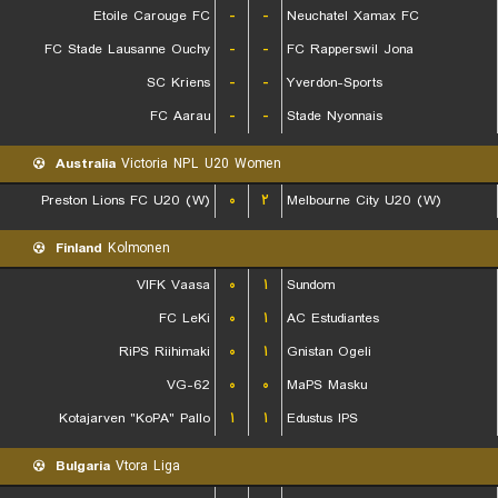
Etoile Carouge FC
-
-
Neuchatel Xamax FC
FC Stade Lausanne Ouchy
-
-
FC Rapperswil Jona
SC Kriens
-
-
Yverdon-Sports
FC Aarau
-
-
Stade Nyonnais
Australia
Victoria NPL U20 Women
Preston Lions FC U20 (W)
۰
۲
Melbourne City U20 (W)
Finland
Kolmonen
VIFK Vaasa
۰
۱
Sundom
FC LeKi
۰
۱
AC Estudiantes
RiPS Riihimaki
۰
۱
Gnistan Ogeli
VG-62
۰
۰
MaPS Masku
Kotajarven "KoPA" Pallo
۱
۱
Edustus IPS
Bulgaria
Vtora Liga