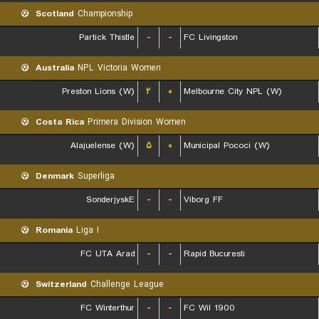
Scotland
Championship
Partick Thistle
-
-
FC Livingston
Australia
NPL Victoria Women
Preston Lions (W)
۲
۰
Melbourne City NPL (W)
Costa Rica
Primera Division Women
Alajuelense (W)
۵
۰
Municipal Pococi (W)
Denmark
Superliga
SonderjyskE
-
-
Viborg FF
Romania
Liga I
FC UTA Arad
-
-
Rapid Bucuresti
Switzerland
Challenge League
FC Winterthur
-
-
FC Wil 1900