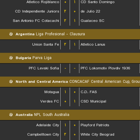
Atletico Rojiblanco
۰
۱
CD Santo Domingo
CD Independiente Juniors
۲
۰
22 de Julio
San Antonio FC Cotacachi
۲
۱
Gualaceo SC
Argentina
Liga Profesional - Clausura
Union Santa Fe
۲
۱
Atletico Lanus
Bulgaria
Parva Liga
PFC Levski Sofia
-
-
PFC Lokomotiv Plovdiv 1936
North and Central America
CONCACAF Central American Cup, Grou
Motagua
۱
۰
C.D. FAS
Verdes FC
۰
۱
CSD Municipal
Australia
NPL South Australia
Adelaide City
۱
۰
Playford Patriots
Campbelltown City
۲
۰
White City Beograd