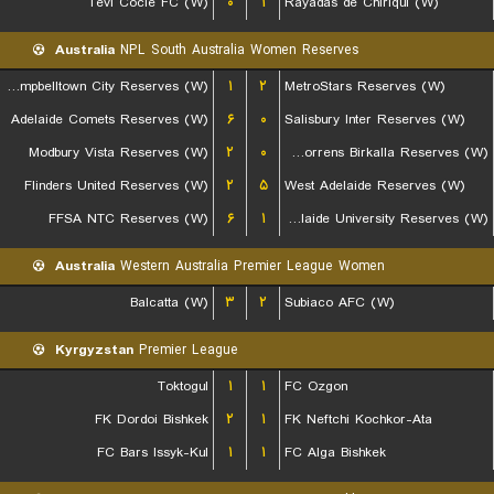
Tevi Cocle FC (W)
۰
۱
Rayadas de Chiriqui (W)
Australia
NPL South Australia Women Reserves
Campbelltown City Reserves (W)
۱
۲
MetroStars Reserves (W)
Adelaide Comets Reserves (W)
۶
۰
Salisbury Inter Reserves (W)
Modbury Vista Reserves (W)
۲
۰
West Torrens Birkalla Reserves (W)
Flinders United Reserves (W)
۲
۵
West Adelaide Reserves (W)
FFSA NTC Reserves (W)
۶
۱
Adelaide University Reserves (W)
Australia
Western Australia Premier League Women
Balcatta (W)
۳
۲
Subiaco AFC (W)
Kyrgyzstan
Premier League
Toktogul
۱
۱
FC Ozgon
FK Dordoi Bishkek
۲
۱
FK Neftchi Kochkor-Ata
FC Bars Issyk-Kul
۱
۱
FC Alga Bishkek