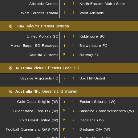
Adelaide Comets
۰
۱
North Eastern Metro Stars
West Torrens Birkalla
۶
۱
West Adelaide
India
Calcutta Premier Division
United Kolkata SC
۱
۱
Kidderpore SC
Mohun Bagan SG Reserves
۱
۲
Bhawanipore FC
Calcutta Customs
۴
۰
Railway FC
Australia
Victoria Premier League 2
Bayside Argonauts FC
۰
۱
Box Hill United
Australia
NPL Queensland Women
Gold Coast Knights (W)
۰
۲
Eastern Suburbs (W)
Queensland Lions FC (W)
۲
۰
Sunshine Coast Wanderers (W)
Gold Coast United (W)
۲
۰
Capalaba (W)
Football Queensland QAS (W)
۳
۲
Brisbane City (W)