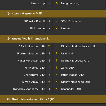
Umphrump
۰
۵
Nongmensong
Czech Republic
MSFL
SK Artis Brno II
۱
۰
SFK Vrchovina
SK Hranice
-
-
Unicov
Russia
Youth Championship
CSKA Moscow U19
۳
۰
Dinamo Makhachkala U19
Rodina Moscow U19
۱
۱
Ural U19
Fakel Voronezh U19
۱
۱
Spartak Moscow U19
FK Rostov U19
۲
۱
Zenit U19
Chertanovo U19
۰
۲
Rubin Kazan U19
Almaz Antey U19
۳
۴
Nizhny Novgorod U19
Konoplev Academy U19
۱
۳
Krasnodar U19
North Macedonia
First League