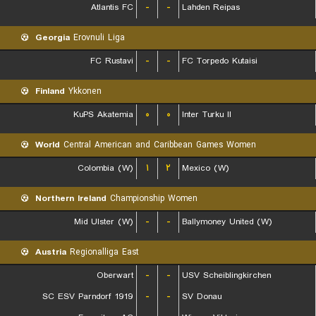
Atlantis FC
-
-
Lahden Reipas
Georgia
Erovnuli Liga
FC Rustavi
-
-
FC Torpedo Kutaisi
Finland
Ykkonen
KuPS Akatemia
۰
۰
Inter Turku II
World
Central American and Caribbean Games Women
Colombia (W)
۱
۲
Mexico (W)
Northern Ireland
Championship Women
Mid Ulster (W)
-
-
Ballymoney United (W)
Austria
Regionalliga East
Oberwart
-
-
USV Scheiblingkirchen
SC ESV Parndorf 1919
-
-
SV Donau