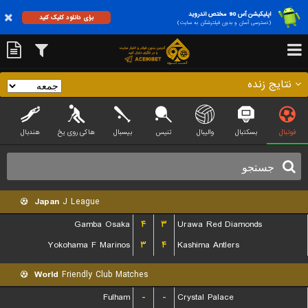
اپلیکیشن آس 90 مختص اندروید
برای دانلود کلیک کنید
(دسترسی آسان و بدون فیلترشکن به سایت)
نتایج زنده
فوتبال
بسکتبال
والیبال
تنیس
بیسبال
هاکی روی یخ
هندبال
Japan
J League
Gamba Osaka
۴
۳
Urawa Red Diamonds
Yokohama F Marinos
۳
۴
Kashima Antlers
World
Friendly Club Matches
Fulham
-
-
Crystal Palace