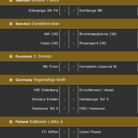
Sweden
Division 1 Norra
Enkopings SK FK
-
-
Karlbergs BK
Sweden
Damallsvenskan
AIK (W)
-
-
Brommapojkarna (W)
Vaxjo (W)
-
-
Rosengard (W)
Denmark
3. Division
BK Frem
-
-
Horsholm-Usserod IK
Germany
Regionalliga North
VfB Oldenburg
-
-
Drochtersen / Assel
Kickers Emden
-
-
Hamburger SV II
Hannover 96 II
-
-
HSC Hannover
Finland
Kakkonen Lohko A
FC Kiffen
-
-
Union Plaani