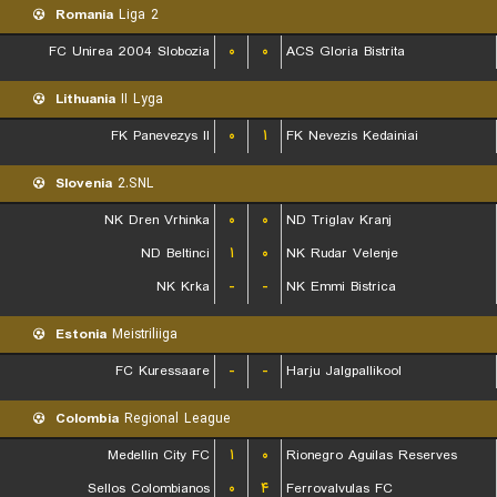
Romania
Liga 2
FC Unirea 2004 Slobozia
۰
۰
ACS Gloria Bistrita
Lithuania
II Lyga
FK Panevezys II
۰
۱
FK Nevezis Kedainiai
Slovenia
2.SNL
NK Dren Vrhinka
۰
۰
ND Triglav Kranj
ND Beltinci
۱
۰
NK Rudar Velenje
NK Krka
-
-
NK Emmi Bistrica
Estonia
Meistriliiga
FC Kuressaare
-
-
Harju Jalgpallikool
Colombia
Regional League
Medellin City FC
۱
۰
Rionegro Aguilas Reserves
Sellos Colombianos
۰
۴
Ferrovalvulas FC