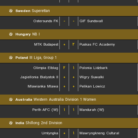
Sweden
Superettan
Ostersunds FK
-
-
GIF Sundsvall
Hungary
NB I
MTK Budapest
۰
۲
Puskas FC Academy
Poland
III Liga, Group 1
Olimpia Elblag
۲
۱
Polonia Lidzbark
Jagiellonia Bialystok II
۰
۰
Wigry Suwalki
Mlawianka Mlawa
۰
۰
Pelikan Lowicz
Australia
Western Australia Division 1 Women
Perth AFC (W)
۱
۱
Mandurah (W)
India
Shillong 2nd Division
Umlyngka
۰
۱
Mawryngkneng Cultural