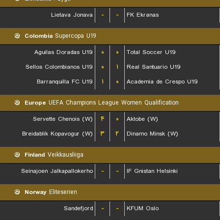
Lietava Jonava
-
-
FK Ekranas
Colombia
Supercopa U19
Aguilas Doradas U19
۰
۰
Total Soccer U19
Sellos Colombianos U19
۰
۱
Real Santuario U19
Barranquilla FC U19
۱
۰
Academia de Crespo U19
Europe
UEFA Champions League Women Qualification
Servette Chenois (W)
۴
۰
Aktobe (W)
Breidablik Kopavogur (W)
۳
۲
Dinamo Minsk (W)
Finland
Veikkausliiga
Seinajoen Jalkapallokerho
-
-
IF Gnistan Helsinki
Norway
Eliteserien
Sandefjord
-
-
KFUM Oslo