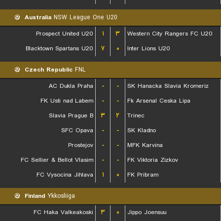
Australia
NSW League One U20
Prospect United U20
۱
۳
Western City Rangers FC U20
Blacktown Spartans U20
۷
۰
Inter Lions U20
Czech Republic
FNL
AC Dukla Praha
-
-
SK Hanacka Slavia Kromeriz
FK Usti nad Labem
-
-
Fk Arsenal Ceska Lipa
Slavia Prague B
۳
۲
Trinec
SFC Opava
-
-
SK Kladno
Prostejov
-
-
MFK Karvina
FC Sellier & Bellot Vlasim
-
-
FK Viktoria Zizkov
FC Vysocina Jihlava
۱
۰
FK Pribram
Finland
Ykkosliiga
FC Haka Valkeakoski
۳
۰
Jippo Joensuu