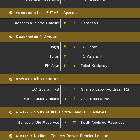
Venezuela
Liga FUTVE - Apertura
Academia Puerto Cabello
۳
۱
Caracas FC
Kazakhstan
1. Division
Jaiyq
۲
۰
FC Taraz
Turan
۲
۰
FC Astana II
FK Arys
۳
۰
Tobol Kostanay II
Brazil
Gaucho Serie A2
EC Guarani RS
۰
۲
Gremio Esportivo Brasil RS
Sport Clube Gaucho
۰
۱
Gramadense RS
Australia
South Australia State League 1 Reserves
Salisbury Utd Reserves
۰
۳
South Adelaide Reserves
Australia
Northern Territory Darwin Premier League