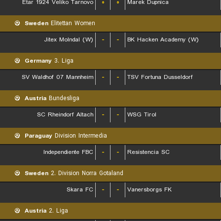
Etar 1924 Veliko Tarnovo
۰
۰
Marek Dupnica
Sweden
Elitettan Women
Jitex Molndal (W)
-
-
BK Hacken Academy (W)
Germany
3. Liga
SV Waldhof 07 Mannheim
-
-
TSV Fortuna Dusseldorf
Austria
Bundesliga
SC Rheindorf Altach
-
-
WSG Tirol
Paraguay
Division Intermedia
Independiente FBC
-
-
Resistencia SC
Sweden
2. Division Norra Gotaland
Skara FC
-
-
Vanersborgs FK
Austria
2. Liga