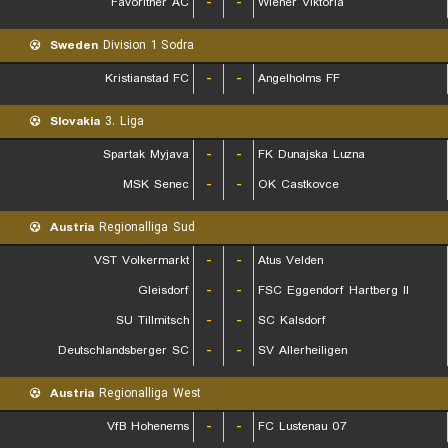
Favoritner AC
-
-
Wiener Viktoria
Sweden
Division 1 Sodra
Kristianstad FC
-
-
Angelholms FF
Slovakia
3. Liga
Spartak Myjava
-
-
FK Dunajska Luzna
MSK Senec
-
-
OK Castkovce
Austria
Regionalliga Sud
VST Volkermarkt
-
-
Atus Velden
Gleisdorf
-
-
FSC Eggendorf Hartberg II
SU Tillmitsch
-
-
SC Kalsdorf
Deutschlandsberger SC
-
-
SV Allerheiligen
Austria
Regionalliga West
VfB Hohenems
-
-
FC Lustenau 07