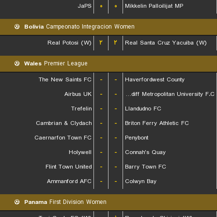
JaPS
۰
۰
Mikkelin Palloilijat MP
Bolivia
Campeonato Integracion Women
Real Potosi (W)
۲
۲
Real Santa Cruz Yacuiba (W)
Wales
Premier League
The New Saints FC
-
-
Haverfordwest County
Airbus UK
-
-
Cardiff Metropolitan University F.C.
Trefelin
-
-
Llandudno FC
Cambrian & Clydach
-
-
Briton Ferry Athletic FC
Caernarfon Town FC
-
-
Penybont
Holywell
-
-
Connah's Quay
Flint Town United
-
-
Barry Town FC
Ammanford AFC
-
-
Colwyn Bay
Panama
First Division Women