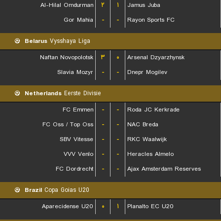
Al-Hilal Omdurman
۲
۱
Jamus Juba
Gor Mahia
-
-
Rayon Sports FC
Belarus
Vysshaya Liga
Naftan Novopolotsk
۳
۰
Arsenal Dzyarzhynsk
Slavia Mozyr
-
-
Dnepr Mogilev
Netherlands
Eerste Divisie
FC Emmen
-
-
Roda JC Kerkrade
FC Oss / Top Oss
-
-
NAC Breda
SBV Vitesse
-
-
RKC Waalwijk
VVV Venlo
-
-
Heracles Almelo
FC Dordrecht
-
-
Ajax Amsterdam Reserves
Brazil
Copa Goias U20
Aparecidense U20
۰
۱
Planalto EC U20