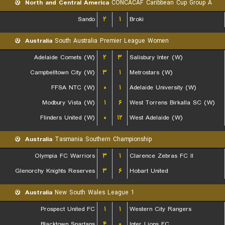
North and Central America
CONCACAF Caribbean Cup Group A
Sando
۲
۱
Broki
Australia
South Australia Premier League Women
Adelaide Comets (W)
۲
۳
Salisbury Inter (W)
Campbelltown City (W)
۳
۱
Metrostars (W)
FFSA NTC (W)
۰
۱
Adelaide University (W)
Modbury Vista (W)
۱
۶
West Torrens Birkalla SC (W)
Flinders United (W)
۰
۱۲
West Adelaide (W)
Australia
Tasmania Southern Championship
Olympia FC Warriors
۳
۱
Clarence Zebras FC II
Glenorchy Knights Reserves
۳
۶
Hobart United
Australia
New South Wales League 1
Prospect United FC
۱
۱
Western City Rangers
Blacktown Spartans
۴
۰
Inter Lions FC