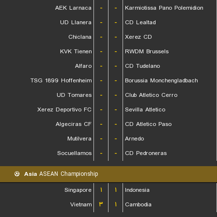
AEK Larnaca
-
-
Karmiotissa Pano Polemidion
UD Llanera
-
-
CD Lealtad
Chiclana
-
-
Xerez CD
KVK Tienen
-
-
RWDM Brussels
Alfaro
-
-
CD Tudelano
TSG 1899 Hoffenheim
-
-
Borussia Monchengladbach
UD Tomares
-
-
Club Atletico Cerro
Xerez Deportivo FC
-
-
Sevilla Atletico
Algeciras CF
-
-
CD Atletico Paso
Mutilvera
-
-
Arnedo
Socuellamos
-
-
CD Pedroneras
Asia
ASEAN Championship
Singapore
۱
۱
Indonesia
Vietnam
۳
۱
Cambodia