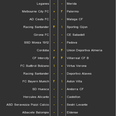
Leganes
-
-
Merida
Melbourne City FC
۰
۲
Palermo
AD Ceuta FC
-
-
Malaga CF
Racing Santander
۴
۱
Sporting Gijon
Girona FC
-
-
CE Sabadell
SSD Monza 1912
-
-
Padova
Cordoba
۰
۴
Union Deportiva Almeria
CF Intercity
۲
۴
Villarreal CF B
FC Sudtirol Bolzano
۱
۰
Virtus Verona
Racing Santander
-
-
Deportivo Alaves
FC Bayern Munich
۲
۱
Aston Villa
SD Huesca
-
-
Andorra CF
Hercules Alicante
-
-
Castellon
ASD Seravezza Pozzi Calcio
-
-
Sestri Levante
Albacete Balompie
-
-
Eldense