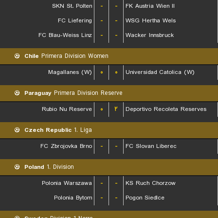
SKN St. Polten
-
-
FK Austria Wien II
FC Liefering
-
-
WSG Hertha Wels
FC Blau-Weiss Linz
-
-
Wacker Innsbruck
Chile
Primera Division Women
Magallanes (W)
۰
۰
Universidad Catolica (W)
Paraguay
Primera Division Reserve
Rubio Nu Reserve
۰
۲
Deportivo Recoleta Reserves
Czech Republic
1. Liga
FC Zbrojovka Brno
-
-
FC Slovan Liberec
Poland
1. Division
Polonia Warszawa
-
-
KS Ruch Chorzow
Polonia Bytom
-
-
Pogon Siedlce