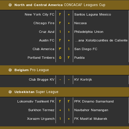
North and Central America
CONCACAF Leagues Cup
New York City FC
۲
۰
Santos Laguna Mexico
Chicago Fire
۲
۰
Necaxa
Cruz Azul
۱
۰
Philadelphia Union
Austin FC
۲
۰
Club Tijuana Xoloitzcuintles de Caliente
Club America
۳
۱
San Diego FC
Portland Timbers
۵
۲
Puebla
Belgium
Pro League
Club Brugge KV
-
-
KV Kortrijk
Uzbekistan
Super League
Lokomotiv Tashkent FK
۲
۲
PFK Dinamo Samarkand
Surkhon Termez
۰
۱
Navbahor Namangan
Xorazm Urganch
۱
۰
FK Mash'al Mubarek