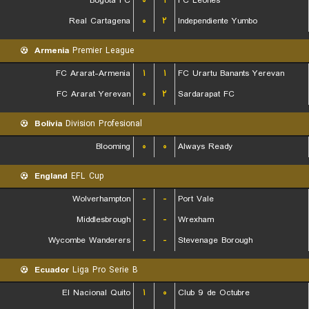
Bogota FC
۰
۱
FC Leones
Real Cartagena
۰
۲
Independiente Yumbo
Armenia
Premier League
FC Ararat-Armenia
۱
۱
FC Urartu Banants Yerevan
FC Ararat Yerevan
۰
۲
Sardarapat FC
Bolivia
Division Profesional
Blooming
۰
۰
Always Ready
England
EFL Cup
Wolverhampton
-
-
Port Vale
Middlesbrough
-
-
Wrexham
Wycombe Wanderers
-
-
Stevenage Borough
Ecuador
Liga Pro Serie B
El Nacional Quito
۱
۰
Club 9 de Octubre