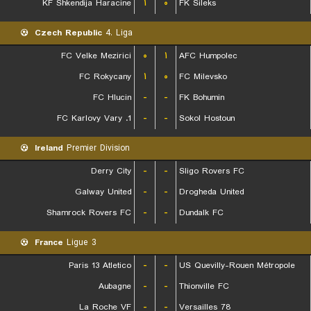
KF Shkendija Haracine
۱
۰
FK Sileks
Czech Republic
4. Liga
FC Velke Mezirici
۰
۱
AFC Humpolec
FC Rokycany
۱
۰
FC Milevsko
FC Hlucin
-
-
FK Bohumin
1. FC Karlovy Vary
-
-
Sokol Hostoun
Ireland
Premier Division
Derry City
-
-
Sligo Rovers FC
Galway United
-
-
Drogheda United
Shamrock Rovers FC
-
-
Dundalk FC
France
Ligue 3
Paris 13 Atletico
-
-
US Quevilly-Rouen Métropole
Aubagne
-
-
Thionville FC
La Roche VF
-
-
Versailles 78