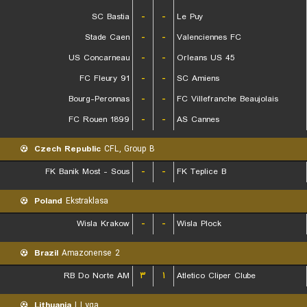
SC Bastia
-
-
Le Puy
Stade Caen
-
-
Valenciennes FC
US Concarneau
-
-
Orleans US 45
FC Fleury 91
-
-
SC Amiens
Bourg-Peronnas
-
-
FC Villefranche Beaujolais
FC Rouen 1899
-
-
AS Cannes
Czech Republic
CFL, Group B
FK Banik Most - Sous
-
-
FK Teplice B
Poland
Ekstraklasa
Wisla Krakow
-
-
Wisla Plock
Brazil
Amazonense 2
RB Do Norte AM
۳
۱
Atletico Cliper Clube
Lithuania
I Lyga