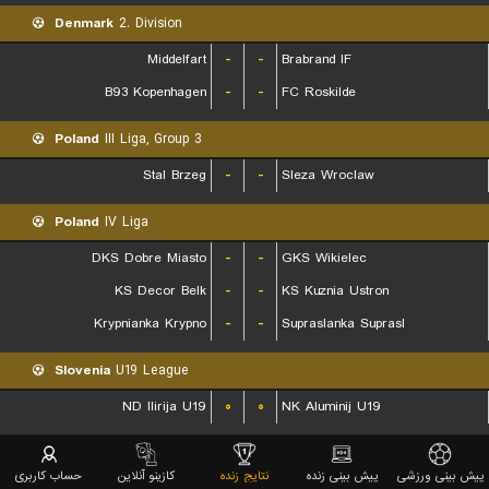
Denmark
2. Division
Middelfart
-
-
Brabrand IF
B93 Kopenhagen
-
-
FC Roskilde
Poland
III Liga, Group 3
Stal Brzeg
-
-
Sleza Wroclaw
Poland
IV Liga
DKS Dobre Miasto
-
-
GKS Wikielec
KS Decor Belk
-
-
KS Kuznia Ustron
Krypnianka Krypno
-
-
Supraslanka Suprasl
Slovenia
U19 League
ND Ilirija U19
۰
۰
NK Aluminij U19
Moldova
Liga 1
پیش بینی ورزشی
پیش بینی زنده
نتایج زنده
کازینو آنلاین
حساب کاربری