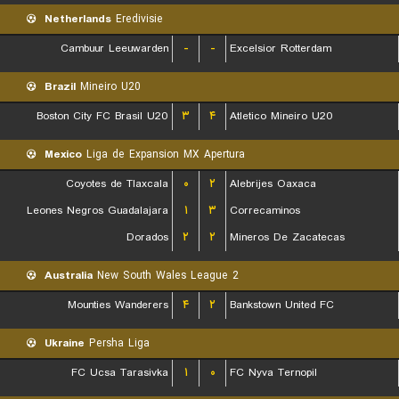
Netherlands
Eredivisie
Cambuur Leeuwarden
-
-
Excelsior Rotterdam
Brazil
Mineiro U20
Boston City FC Brasil U20
۳
۴
Atletico Mineiro U20
Mexico
Liga de Expansion MX Apertura
Coyotes de Tlaxcala
۰
۲
Alebrijes Oaxaca
Leones Negros Guadalajara
۱
۳
Correcaminos
Dorados
۲
۲
Mineros De Zacatecas
Australia
New South Wales League 2
Mounties Wanderers
۴
۲
Bankstown United FC
Ukraine
Persha Liga
FC Ucsa Tarasivka
۱
۰
FC Nyva Ternopil