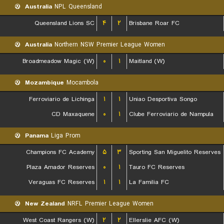
Australia
NPL Queensland
Queensland Lions SC
۴
۲
Brisbane Roar FC
Australia
Northern NSW Premier League Women
Broadmeadow Magic (W)
۰
۱
Maitland (W)
Mozambique
Mocambola
Ferroviario de Lichinga
۱
۱
Uniao Desportiva Songo
CD Maxaquene
۰
۱
Clube Ferroviario de Nampula
Panama
Liga Prom
Champions FC Academy
۵
۳
Sporting San Miguelito Reserves
Plaza Amador Reserves
۰
۱
Tauro FC Reserves
Veraguas FC Reserves
۱
۱
La Familia FC
New Zealand
NRFL Premier League Women
West Coast Rangers (W)
۲
۲
Ellerslie AFC (W)