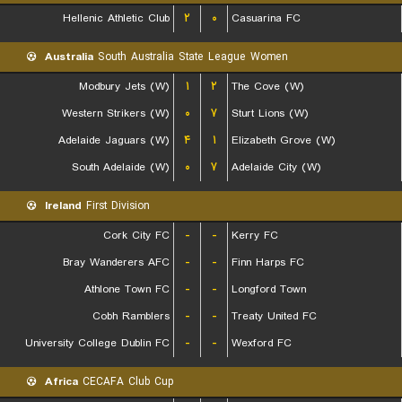
Hellenic Athletic Club
۲
۰
Casuarina FC
Australia
South Australia State League Women
Modbury Jets (W)
۱
۲
The Cove (W)
Western Strikers (W)
۰
۷
Sturt Lions (W)
Adelaide Jaguars (W)
۴
۱
Elizabeth Grove (W)
South Adelaide (W)
۰
۷
Adelaide City (W)
Ireland
First Division
Cork City FC
-
-
Kerry FC
Bray Wanderers AFC
-
-
Finn Harps FC
Athlone Town FC
-
-
Longford Town
Cobh Ramblers
-
-
Treaty United FC
University College Dublin FC
-
-
Wexford FC
Africa
CECAFA Club Cup