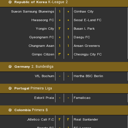
Republic of Korea
K-League 2
Suwon Samsung Bluewings
۱
۰
Gimhae City
Hwaseong FC
۰
۰
Seoul E-Land FC
Yongin City
۲
۰
Busan I. Park
Gyeongnam FC
۰
۱
Daegu FC
Chungnam Asan
۱
۱
Ansan Greeners
Gimpo Citizen
۳
۰
Cheongju City FC
Germany
2. Bundesliga
VfL Bochum
-
-
Hertha BSC Berlin
Portugal
Primeira Liga
Estoril Praia
-
-
Famalicao
Colombia
Primera B
Atletico Cali F.C.
۲
۲
Real Santander